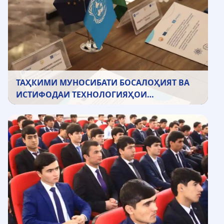
ТАҲКИМИ МУНОСИБАТИ БОСАЛОҲИЯТ ВА
ИСТИФОДАИ ТЕХНОЛОГИЯҲОИ
ИТТИЛООТӢ – КОММУНИКАТСИОНӢ ДАР
РАВАНДИ ТАЪЛИМИ ФАНҲОИ ДАҚИҚ ВА
РИЁЗӢ ВА ТАҲСИЛОТИ КАСБӢ-ТЕХНИКӢ