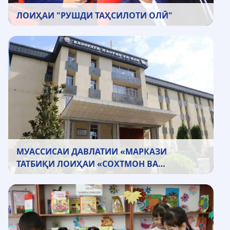
ЛОИҲАИ "РУШДИ ТАҲСИЛОТИ ОЛӢ"
МУАССИСАИ ДАВЛАТИИ «МАРКАЗИ
ТАТБИҚИ ЛОИҲАИ «СОХТМОН ВА
МУҶАҲҲАЗГАРДОНИИ МАКТАБҲО»