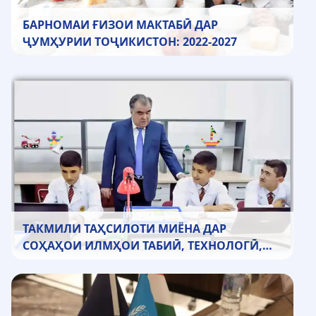
БАРНОМАИ ҒИЗОИ МАКТАБӢ ДАР
ҶУМҲУРИИ ТОҶИКИСТОН: 2022-2027
ТАКМИЛИ ТАҲСИЛОТИ МИЁНА ДАР
СОҲАҲОИ ИЛМҲОИ ТАБИӢ, ТЕХНОЛОГӢ,
МУҲАНДИСӢ ВА МАТЕМАТИКА