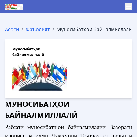
Асосӣ
/
Фаъолият
/
Муносибатҳои байналмиллалӣ
Муносибатҳои
байналмиллалӣ
МУНОСИБАТҲОИ
БАЙНАЛМИЛЛАЛӢ
Раёсати муносибатњои байналмилалии Вазорати
маориф ва илми
Ҷ
ум
ҳ
урии
То
ҷ
икис
тон воњиди