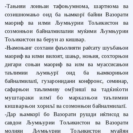
-Тањияи лоињаи тафоњумнома, шартнома ва
созишномањо оид ба њамкорї байни Вазорати
маориф ва илми Љумњурии Тољикистон ва
созмонњои байналмилалии муќими Љумњурии
Тољикистон ва берун аз кишвар.
-Њамоњанг сохтани фаъолияти раёсату шуъбањои
маориф ва илми вилоят, шањр, ноњия, сохторњои
дигари соњаи маориф ва илм ва муассисањои
таълимии љумњурї оид ба њамкорињои
байналмилалї,
гузаронидани конфронс, семинар,
сафарњои таълимиву омўзишї ва
тадќиќоти
муштараки илмї бо марказњои таълимии
кишварњои
хориљї ва созмонњои байналмилалї.
-Дар њамкорї бо Вазорати рушди иќтисод ва
савдои Љумњурии Тољикистон ва Вазорати
молияи Љумњурии Тољикистон муайян