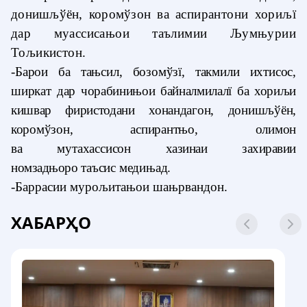
донишљўён, коромўзон ва
аспирантони хориљї
дар муассисањои таълимии Љумњурии
Тољикистон
.
-
Барои ба тањсил, бозомўзї, такмили ихтисос,
ширкат дар
чорабинињои байналмилалї ба хориљи
кишвар фиристодани
хонандагон, донишљўён,
коромўзон, аспирантњо, олимон
ва
мутахассисон
хазинаи захиравии
номзадњоро
таъсис медињад.
-
Баррасии мурољитањои шањрвандон.
ХАБАРҲО