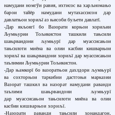
намудани номгўи равия, ихтисос ва харљномањо
барои тайёр намудани мутахассисон дар
давлатњои хориљї аз њисоби буљети давлатї.
-Дар якљоягї бо Вазорати корњои хориљии
Љумњурии Тољикистон ташкили тањсили
шањрвандони љумњурї дар
муассисањои
тањсилоти миёна ва олии касбии
кишварњои
хориљї ва шањрвандони хориљї дар муассисањои
таълимии Љумњурии Тољикистон.
-Дар њамкорї бо вазоратњои дахлдори љумњурї
ва сохторњои таркибии дастгоњи марказии
Вазорат
ташкил ва назорат намудани раванди
таълими шањрвандони љумњурї
дар
муассисањои тањсилоти миёна ва олии
касби
и
кишварњои хориљї.
-
Н
азорати раванди тањсили хонандагон,