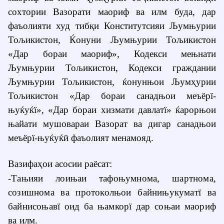
сохтории Вазорати маориф ва илм буда, дар
фаъолияти худ тиб
қ
и
Конститутсияи Љумњурии
Тољикистон, Ќонуни Љумњурии Тољикистон
«Дар бораи маориф», Кодекси мењнати
Љумњурии Тољикистон, Кодекси граждании
Љумњурии Тољикистон, ќонунњои Љум
ҳ
урии
Тољикистон «Дар бораи санадњои меъёрї-
њуќуќї», «Дар бораи хизмати давлатї» ќарорњои
њайати мушовараи Вазорат ва дигар санадњои
меъёрї-њуќуќ
ӣ
фаъолият менамояд.
Вазифа
ҳ
ои
асосии раёсат:
-Тањияи лоињаи тафоњумнома, шартнома,
созишнома ва протоколњои байнињукуматї ва
байнисоњавї оид ба њамкорї дар соњаи маориф
ва илм.