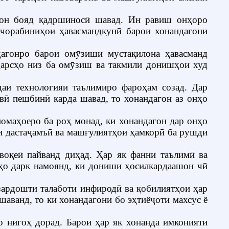
он бояд қадршиносӣ шавад. Ин равиш онҳоро
 чорабиниҳои ҳавасмандкунӣ барои хонандагони
дагонро барои омӯзиши мустақилона ҳавасманд
 дарсҳо низ ба омӯзиш ва такмили донишҳои худ
аи технологияи таълимиро фароҳам созад. Дар
вӣ пешбинӣ карда шавад, то хонандагон аз онҳо
омаҳоеро ба роҳ монад, ки хонандагон дар онҳо
и дастаҷамъӣ ва машғулиятҳои ҳамкорӣ ба рушди
 воқеӣ пайванд диҳад.
Ҳар як фанни таълимӣ ва
нҳо дарк намоянд, ки дониши ҳосилкардаашон чӣ
зардошти талаботи инфиродӣ ва қобилиятҳои ҳар
аванд, то ки хонандагони бо эҳтиёҷоти махсус ё
о нигоҳ дорад. Барои ҳар як хонанда имконияти