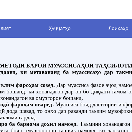
лият
Ҳуҷҷатҳо
Лоиҳаҳо
 марказии Вазорат
шҳо
нҳо
Маркази матбуот
Илм ва инноватсия
Мақсадҳо ва вазифаҳо
Истиснодҳои муфид
Қарору фармонҳо
Ҷаласаҳо/ Шӯроҳо
Ст
аҳои таҳсилоти олӣ
ека
Эълон
Муносибатҳои байналмиллалӣ
Тамос
Барномаҳои давлат
рҳои мушовара
Фармоишҳо
Та
 МЕТОДӢ БАРОИ МУАССИСАҲОИ ТАҲСИЛОТ
пломӣ
Омор
Ҳифзи ҳуқуқи кӯдак
удаанд, ки метавонанд ба муассисаҳо дар так
аълим фароҳам созед
.
Дар муассиса фазое эҷод намо
м бошанд, ки хонандагон дар он бо диққати тамом 
 хонандагон ва омӯзгорон бошанд.
родӣ фароҳам оваред
.
Муассиса бояд дастгирии инфи
одӣ дода шавад, то онҳо дар раванди таълим мувофиқ
аълимӣ гардад.
иро ба барнома дохил намоед
.
Таъмини хонандагон 
иса бояд омӯзгоронро ташвиқ намояд, ки дарсҳоро 