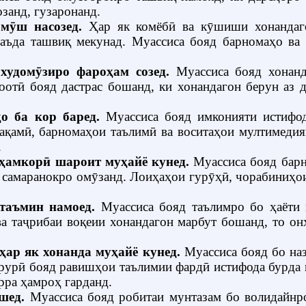
занд, гузаронанд.
омӯш насозед
.
Ҳар як комёбӣ ва кӯшиши хонандаг
аъда ташвиқ мекунад. Муассиса бояд барномаҳо ва
худомӯзиро фароҳам созед
.
Муассиса бояд хонан
оотӣ бояд дастрас бошанд, ки хонандагон берун аз
ҳо ба кор баред
.
Муассиса бояд имконияти истифод
қамӣ, барномаҳои таълимӣ ва воситаҳои мултимедия
.
 ҳамкорӣ шароит муҳайё кунед
.
Муассиса бояд барн
и самаранокро омӯзанд.
Лоиҳаҳои гурӯҳӣ, чорабиниҳо
 таъмин намоед
.
Муассиса бояд таълимро бо ҳаёти
а таҷрибаи воқеии хонандагон марбут бошанд, то о
ҳар як хонанда муҳайё кунед
.
Муассиса бояд бо на
арурӣ бояд равишҳои таълимии фардӣ истифода бурда ш
рра ҳамроҳ гарданд.
хшед
.
Муассиса бояд робитаи мунтазам бо волидайнр