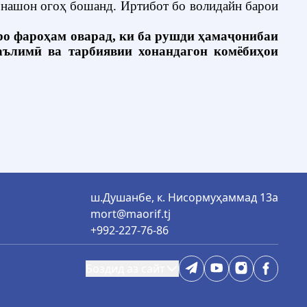
онашон огоҳ бошанд. Иртибот бо волидайн барои
ро фароҳам оварад, ки ба рушди ҳамаҷонибаи
аълимӣ ва тарбиявии хонандагон комёбиҳои
ш.Душанбе, к. Нисормуҳаммад 13а
mort@maorif.tj
+992-227-76-86
Боздид аз сайт