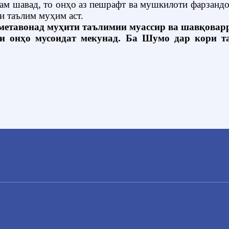
ҳам шавад, то онҳо аз пешрафт ва мушкилоти фарзанд
и таълим муҳим аст.
 метавонад муҳити таълимии муассир ва шавқовар
и онҳо мусоидат мекунад. Ба Шумо дар кори т