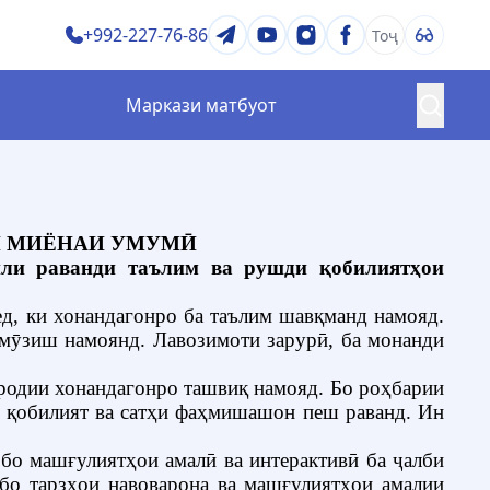
+992-227-76-86
Тоҷ
Маркази матбуот
ратегия ва барномаҳо
Сифати таҳсилот
ӣ
Озмунҳо ва ҷоизаҳо
ртиб ва қоидаҳо
И МИЁНАИ УМУМӢ
Китобхона
мили раванди таълим ва рушди қобилиятҳои
ед, ки хонандагонро ба таълим шавқманд намояд.
омӯзиш намоянд. Лавозимоти зарурӣ, ба монанди
родии хонандагонро ташвиқ намояд. Бо роҳбарии
и қобилият ва сатҳи фаҳмишашон пеш раванд. Ин
бо машғулиятҳои амалӣ ва интерактивӣ ба ҷалби
бо тарзҳои навоварона ва машғулиятҳои амалии