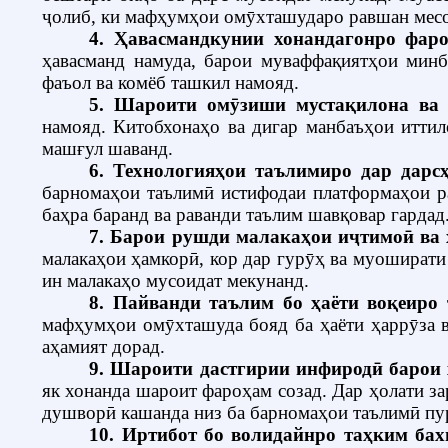
ҷолиб, ки мафҳумҳои омӯхташударо равшан месо
4. Ҳавасмандкунии хонандагонро фар
ҳавасманд намуда, барои муваффақиятҳои минб
фаъол ва комёб ташкил намояд.
5. Шароити омӯзиши мустақилона ва 
намояд.
Китобхонаҳо ва дигар манбаъҳои иттил
машғул шаванд.
6. Технологияҳои таълимиро дар дарс
барномаҳои таълимӣ истифодаи платформаҳои ра
баҳра баранд ва раванди таълим шавқовар гардад
7. Барои рушди малакаҳои иҷтимоӣ ва
малакаҳои ҳамкорӣ, кор дар гурӯҳ ва муошират
ин малакаҳо мусоидат мекунанд.
8. Пайванди таълим бо ҳаёти воқеиро
мафҳумҳои омӯхташуда бояд ба ҳаёти ҳаррӯза в
аҳамият дорад.
9. Шароити дастгирии инфиродӣ барои 
як хонанда шароит фароҳам созад.
Дар ҳолати з
душворӣ кашанда низ ба барномаҳои таълимӣ пу
10. Иртибот бо волидайнро таҳким ба