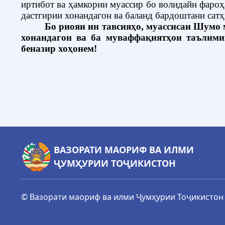
иртибот ва ҳамкории муассир бо волидайн фаро
дастгирии хонандагон ва баланд бардоштани сатҳ
Бо риояи ин тавсияҳо, муассисаи Шумо
хонандагон ва ба муваффақиятҳои таълими
беназир хоҳонем!
ВАЗОРАТИ МАОРИФ ВА ИЛМИ
ҶУМҲУРИИ ТОҶИКИСТОН
© Вазорати маориф ва илми Ҷумҳурии Тоҷикистон