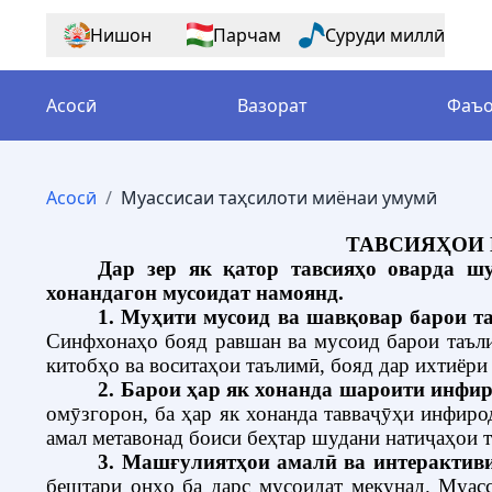
Нишон
Парчам
Суруди миллӣ
Асосӣ
Вазорат
Фаъо
Асосӣ
/
Муассисаи таҳсилоти миёнаи умумӣ
Маркази
Вазорат
Конститутсия
Таълими томактабӣ
Хабарҳо
Шуъбаҳои маориф
Сохтори
Вокуни
Қону
Вазорат
Фаъолият
Роҳбарият
Таҳсилоти миёна
ВАО дар бораи маориф
Кор дар вазорат
Муассис
Медиат
Ҳуҷҷатҳо
матбуот
Низомномаҳо
Қаро
ТАВСИЯҲОИ
Сохтор
Таҳсилоти олии касбӣ ва баъдиди
Нишастҳои матбуотӣ
Муассисаҳои тобеъ
Дар зер як қатор тавсияҳо оварда ш
Дастурҳо
хонандагон мусоидат намоянд.
1. Муҳити мусоид ва шавқовар барои т
Синфхонаҳо бояд равшан ва мусоид барои таъли
китобҳо ва воситаҳои таълимӣ, бояд дар ихтиёри
2. Барои ҳар як хонанда шароити инфи
омӯзгорон, ба ҳар як хонанда тавваҷӯҳи инфир
амал метавонад боиси беҳтар шудани натиҷаҳои т
3. Машғулиятҳои амалӣ ва интерактив
бештари онҳо ба дарс мусоидат мекунад.
Муасс